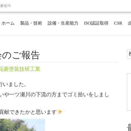
番地70
ホーム
製品・技術
設備・生産能力
ISO認証取得
CSR
会のご報告
索
花菱塗装技研工業
に行いました。
沿いや一ツ瀬川の下流の方までゴミ拾いをしまし
貢献できたかと思います