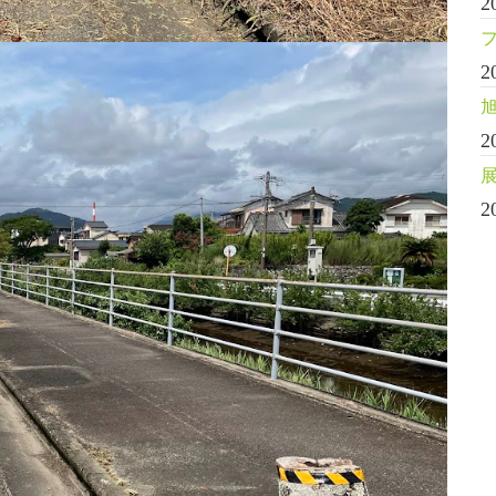
2
2
2
2