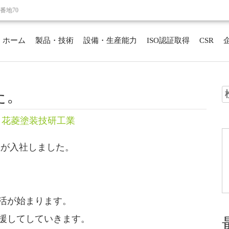
番地70
ホーム
製品・技術
設備・生産能力
ISO認証取得
CSR
た。
索
ト花菱塗装技研工業
生が入社しました。
活が始まります。
援してしていきます。