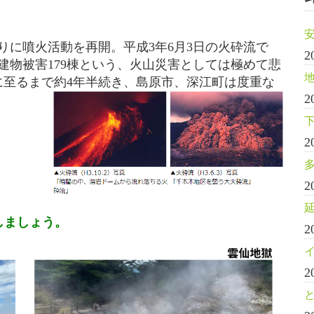
年ぶりに噴火活動を再開。平成3年6月3日の火砕流で
2
、建物被害179棟という、火山災害としては極めて悲
に至るまで約4年半続き、島
原市、深江町は度重な
2
2
2
しましょう。
2
2