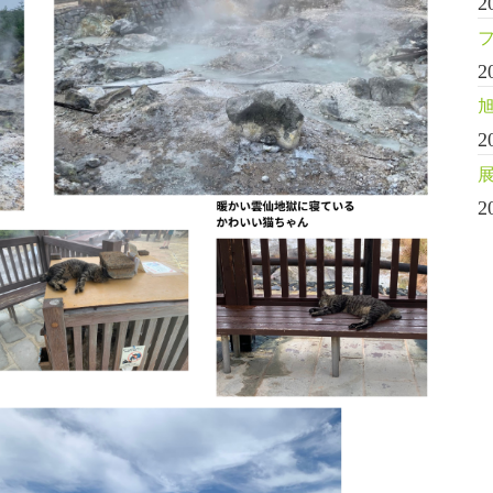
2
2
2
2