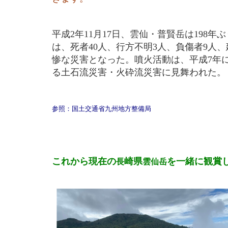
平成2年11月17日、雲仙・普賢岳は198
は、死者40人、行方不明3人、負傷者9人
惨な災害となった。噴火活動は、平成7年
る土石流災害・火砕流災害に見舞われた。
参照：国土交通省九州地方整備局
これから現在の
崎県
を一緒に観賞
長
雲仙岳