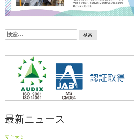
検
索:
最新ニュース
安全大会