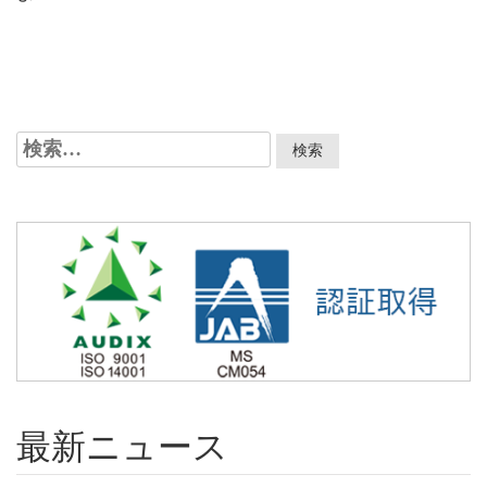
検
索:
最新ニュース