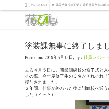
(0982) 34-8228
花菱塗装技研工業 宮崎県延岡市大武町39
塗装課無事に終了しま
Posted on: 2019年5月18日, by :
社員レポー
去る４月５日に、職業訓練校の修了式と入
その際、今年度修了生の３名がそれぞれ「
授与されました。
２年間、仕事が終わった後に訓練校へ通う
した（＾－＾）